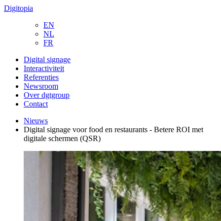
Digitopia
EN
NL
FR
Digital signage
Interactiviteit
Referenties
Newsroom
Over dgtgroup
Contact
Nieuws
Digital signage voor food en restaurants - Betere ROI met
digitale schermen (QSR)