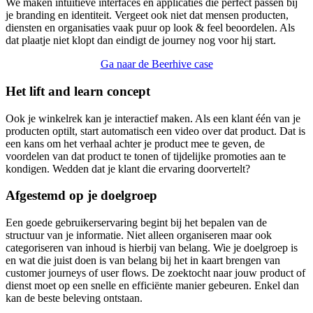
We maken intuïtieve interfaces en applicaties die perfect passen bij
je branding en identiteit. Vergeet ook niet dat mensen producten,
diensten en organisaties vaak puur op look & feel beoordelen. Als
dat plaatje niet klopt dan eindigt de journey nog voor hij start.
Ga naar de Beerhive case
Het lift and learn concept
Ook je winkelrek kan je interactief maken. Als een klant één van je
producten optilt, start automatisch een video over dat product. Dat is
een kans om het verhaal achter je product mee te geven, de
voordelen van dat product te tonen of tijdelijke promoties aan te
kondigen. Wedden dat je klant die ervaring doorvertelt?
Afgestemd op je doelgroep
Een goede gebruikerservaring begint bij het bepalen van de
structuur van je informatie. Niet alleen organiseren maar ook
categoriseren van inhoud is hierbij van belang. Wie je doelgroep is
en wat die juist doen is van belang bij het in kaart brengen van
customer journeys of user flows. De zoektocht naar jouw product of
dienst moet op een snelle en efficiënte manier gebeuren. Enkel dan
kan de beste beleving ontstaan.