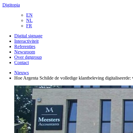
Digitopia
EN
NL
FR
Digital signage
Interactiviteit
Referenties
Newsroom
Over dgtgroup
Contact
Nieuws
Hoe Argenta Schilde de volledige klantbeleving digitaliseerde