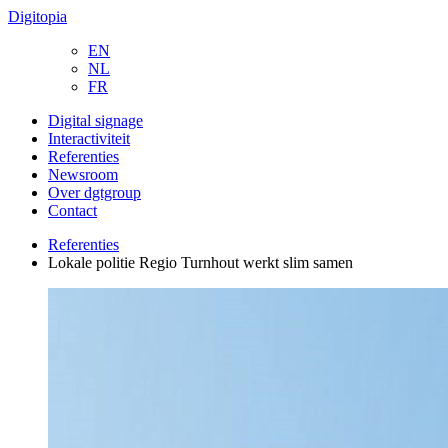
Digitopia
EN
NL
FR
Digital signage
Interactiviteit
Referenties
Newsroom
Over dgtgroup
Contact
Referenties
Lokale politie Regio Turnhout werkt slim samen