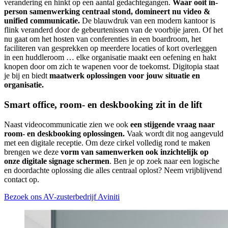
verandering en hinkt op een aantal gedachtegangen.
Waar ooit in-
person samenwerking centraal stond, domineert nu video &
unified communicatie.
De blauwdruk van een modern kantoor is
flink veranderd door de gebeurtenissen van de voorbije jaren. Of het
nu gaat om het hosten van conferenties in een boardroom, het
faciliteren van gesprekken op meerdere locaties of kort overleggen
in een huddleroom … elke organisatie maakt een oefening en hakt
knopen door om zich te wapenen voor de toekomst. Digitopia staat
je bij en biedt
maatwerk oplossingen voor jouw situatie en
organisatie.
Smart office, room- en deskbooking zit in de lift
Naast videocommunicatie zien we ook
een stijgende vraag naar
room- en deskbooking oplossingen.
Vaak wordt dit nog aangevuld
met een digitale receptie. Om deze cirkel volledig rond te maken
brengen we deze
vorm van samenwerken ook inzichtelijk op
onze digitale signage schermen
. Ben je op zoek naar een logische
en doordachte oplossing die alles centraal oplost? Neem vrijblijvend
contact op.
Bezoek ons AV-zusterbedrijf Aviniti