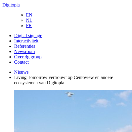
Digitopia
EN
NL
FR
Digital signage
Interactiviteit
Referenties
Newsroom
Over dgtgroup
Contact
Nieuws
Living Tomorrow vertrouwt op Centoview en andere
ecosystemen van Digitopia