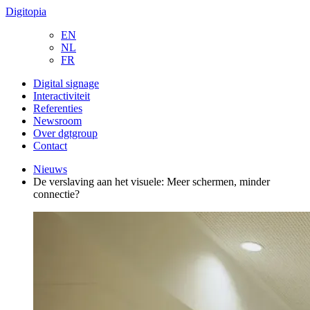
Digitopia
EN
NL
FR
Digital signage
Interactiviteit
Referenties
Newsroom
Over dgtgroup
Contact
Nieuws
De verslaving aan het visuele: Meer schermen, minder
connectie?