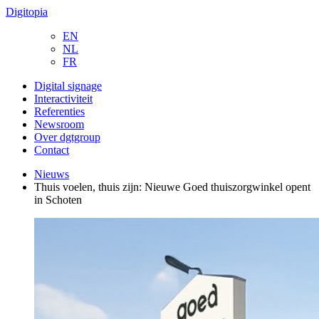
Digitopia
EN
NL
FR
Digital signage
Interactiviteit
Referenties
Newsroom
Over dgtgroup
Contact
Nieuws
Thuis voelen, thuis zijn: Nieuwe Goed thuiszorgwinkel opent
in Schoten