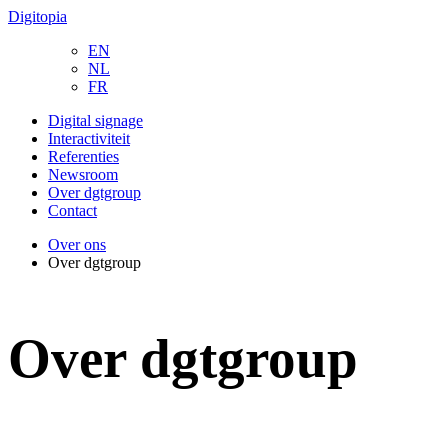
Digitopia
EN
NL
FR
Digital signage
Interactiviteit
Referenties
Newsroom
Over dgtgroup
Contact
Over ons
Over dgtgroup
Over
dgtgroup