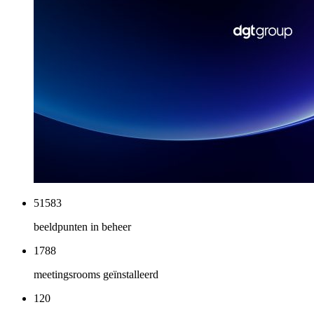
51583
beeldpunten in beheer
1788
meetingsrooms geïnstalleerd
120