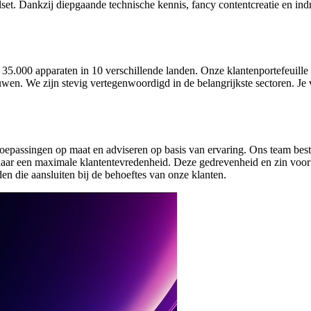
killset. Dankzij diepgaande technische kennis, fancy contentcreatie en 
5.000 apparaten in 10 verschillende landen. Onze klantenportefeuille z
wen. We zijn stevig vertegenwoordigd in de belangrijkste sectoren. Je vi
epassingen op maat en adviseren op basis van ervaring. Ons team bestaa
aar een maximale klantentevredenheid. Deze gedrevenheid en zin voor inn
den die aansluiten bij de behoeftes van onze klanten.