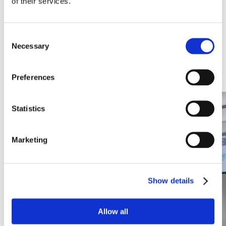
of their services.
Les écrans numériques ne sont plus seulement un outil
marketing depuis longtemps. Ils font partie intégrante de la
communication interne, de l'expérience client et même des
Consent
processus opérationnels. Une question reste toutefois cruciale
Necessary
Selection
: comment gérer tous ces écrans de manière efficace, sûre et
flexible ?
Preferences
Discover this article
Statistics
Marketing
Show details
Allow all