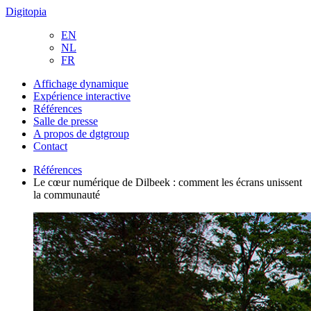
Digitopia
EN
NL
FR
Affichage dynamique
Expérience interactive
Références
Salle de presse
A propos de dgtgroup
Contact
Références
Le cœur numérique de Dilbeek : comment les écrans unissent
la communauté